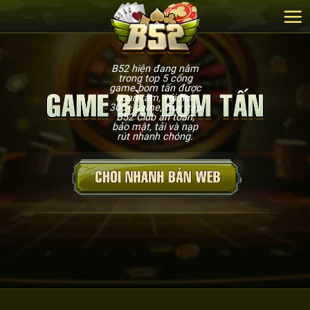
B52 hiện đang nằm
trong top 5 cổng
game bom tấn được
quan tâm, với hơn
300+ game, truy cập
B52 Club an toàn,
bảo mật, tải và nạp
rút nhanh chóng.