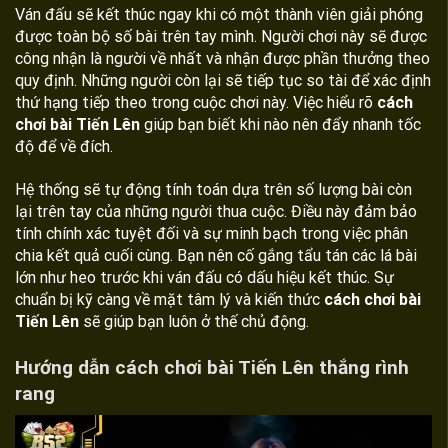
Ván đấu sẽ kết thúc ngay khi có một thành viên giải phóng
được toàn bộ số bài trên tay mình. Người chơi này sẽ được
công nhận là người về nhất và nhận được phần thưởng theo
quy định. Những người còn lại sẽ tiếp tục so tài để xác định
thứ hạng tiếp theo trong cuộc chơi này. Việc hiểu rõ
cách
chơi bài Tiến Lên​
giúp bạn biết khi nào nên đẩy nhanh tốc
độ để về đích.
Hệ thống sẽ tự động tính toán dựa trên số lượng bài còn
lại trên tay của những người thua cuộc. Điều này đảm bảo
tính chính xác tuyệt đối và sự minh bạch trong việc phân
chia kết quả cuối cùng. Bạn nên cố gắng tẩu tán các lá bài
lớn như heo trước khi ván đấu có dấu hiệu kết thúc. Sự
chuẩn bị kỹ càng về mặt tâm lý và kiến thức
cách chơi bài
Tiến Lên
sẽ giúp bạn luôn ở thế chủ động.
Hướng dẫn cách chơi bài Tiến Lên thắng rình
rang