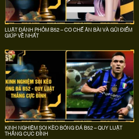
LUẬT ĐÁNH PHỎM B52 – CƠ CHẾ ĂN BÀI VÀ GỬI ĐIỂM
GIÚP VỀ NHẤT
KINH NGHIỆM SOI KÈO BÓNG ĐÁ B52 – QUY LUẬT
THẮNG CỰC ĐỈNH