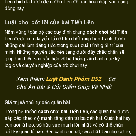
Lên​
chính là bước đệm đầu tiên để bạn hòa nhập vào cộng
đồng này.
Luật chơi cốt lõi của bài Tiến Lên
Nắm vững toàn bộ các quy định chung
cách chơi bài Tiến
Lên
được xem là yếu tố cốt lõi nhất giúp bạn tránh được
những sai lầm đáng tiếc trong suốt quá trình giải trí của
mình. Những nguyên tắc nền tảng dưới đây chắc chắn sẽ
giúp bạn hiểu sâu sắc hơn về hệ thống vận hành cực kỳ
logic và chuyên nghiệp của trò chơi này.
Xem thêm:
Luật Đánh Phỏm B52
– Cơ
Chế Ăn Bài & Gửi Điểm Giúp Về Nhất
Giá trị và thứ tự các quân bài
Trong hệ thống
cách chơi bài Tiến Lên​
, các quân bài được
sắp xếp theo độ mạnh tăng dần từ ba đến hai. Quân hai hay
còn gọi là heo, sở hữu sức mạnh lớn nhất và có thể chặn
bất kỳ quân lẻ nào. Bên cạnh con số, các chất bài như cơ, rô,