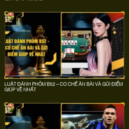
LUẬT ĐÁNH PHỎM B52 – CƠ CHẾ ĂN BÀI VÀ GỬI ĐIỂM
GIÚP VỀ NHẤT