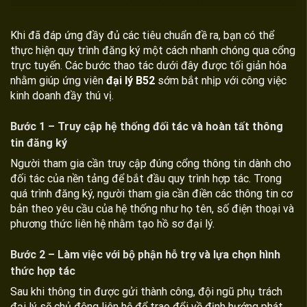
Khi đã đáp ứng đầy đủ các tiêu chuẩn đề ra, bạn có thể
thực hiện quy trình đăng ký một cách nhanh chóng qua cổng
trực tuyến. Các bước thao tác dưới đây được tối giản hóa
nhằm giúp ứng viên
đại lý B52
sớm bắt nhịp với công việc
kinh doanh đầy thú vị.
Bước 1 – Truy cập hệ thống đối tác và hoàn tất thông
tin đăng ký
Người tham gia cần truy cập đúng cổng thông tin dành cho
đối tác của nền tảng để bắt đầu quy trình hợp tác. Trong
quá trình đăng ký, người tham gia cần điền các thông tin cơ
bản theo yêu cầu của hệ thống như họ tên, số điện thoại và
phương thức liên hệ nhằm tạo hồ sơ đại lý.
Bước 2 – Làm việc với bộ phận hỗ trợ và lựa chọn hình
thức hợp tác
Sau khi thông tin được gửi thành công, đội ngũ phụ trách
đại lý sẽ chủ động liên hệ để trao đổi về định hướng phát