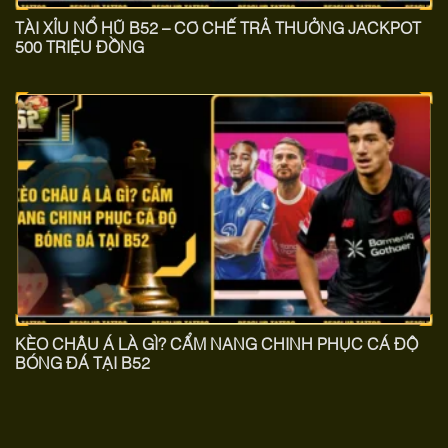
TÀI XỈU NỔ HŨ B52 – CƠ CHẾ TRẢ THƯỞNG JACKPOT
500 TRIỆU ĐỒNG
KÈO CHÂU Á LÀ GÌ? CẨM NANG CHINH PHỤC CÁ ĐỘ
BÓNG ĐÁ TẠI B52