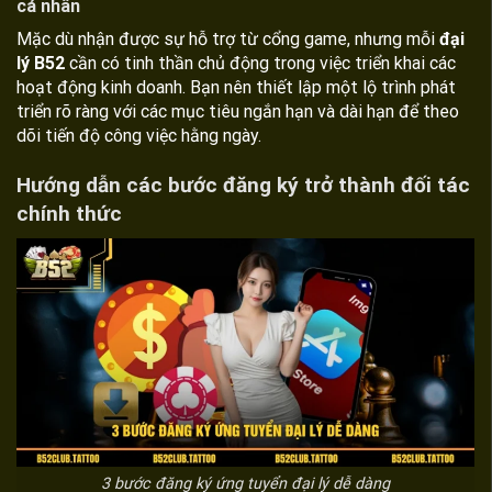
cá nhân
Mặc dù nhận được sự hỗ trợ từ cổng game, nhưng mỗi
đại
lý B52
cần có tinh thần chủ động trong việc triển khai các
hoạt động kinh doanh. Bạn nên thiết lập một lộ trình phát
triển rõ ràng với các mục tiêu ngắn hạn và dài hạn để theo
dõi tiến độ công việc hằng ngày.
Hướng dẫn các bước đăng ký trở thành đối tác
chính thức
3 bước đăng ký ứng tuyển đại lý dễ dàng