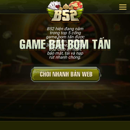
B52 hiện đang nằm
trong top 5 cổng
game bom tấn được
quan tâm, với hơn
300+ game, truy cập
B52 Club an toàn,
bảo mật, tải và nạp
rút nhanh chóng.