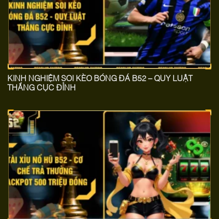
KINH NGHIỆM SOI KÈO BÓNG ĐÁ B52 – QUY LUẬT
THẮNG CỰC ĐỈNH