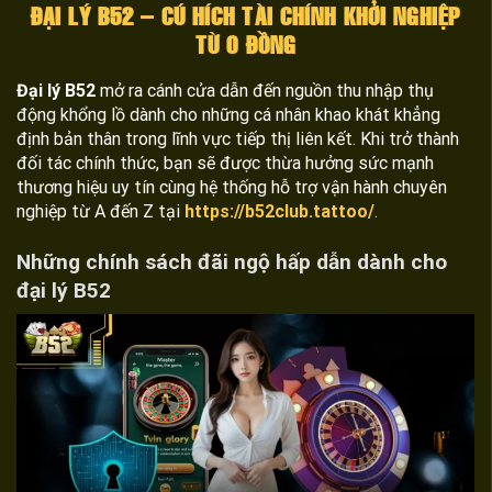
ĐẠI LÝ B52 – CÚ HÍCH TÀI CHÍNH KHỞI NGHIỆP
TỪ 0 ĐỒNG
Đại lý B52
mở ra cánh cửa dẫn đến nguồn thu nhập thụ
động khổng lồ dành cho những cá nhân khao khát khẳng
định bản thân trong lĩnh vực tiếp thị liên kết. Khi trở thành
đối tác chính thức, bạn sẽ được thừa hưởng sức mạnh
thương hiệu uy tín cùng hệ thống hỗ trợ vận hành chuyên
nghiệp từ A đến Z tại
https://b52club.tattoo/
.
Những chính sách đãi ngộ hấp dẫn dành cho
đại lý B52