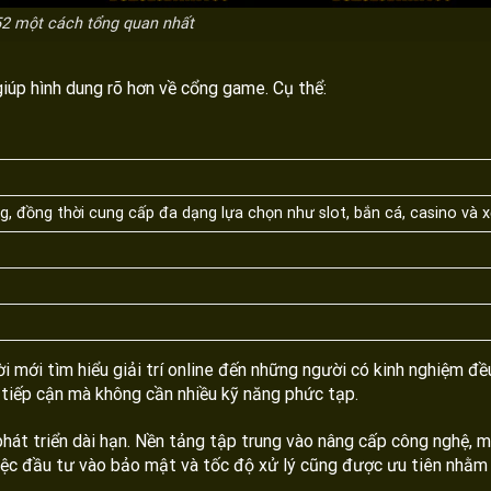
B52 một cách tổng quan nhất
giúp hình dung rõ hơn về cổng game. Cụ thể:
, đồng thời cung cấp đa dạng lựa chọn như slot, bắn cá, casino và x
mới tìm hiểu giải trí online đến những người có kinh nghiệm đề
g tiếp cận mà không cần nhiều kỹ năng phức tạp.
phát triển dài hạn. Nền tảng tập trung vào nâng cấp công nghệ, 
việc đầu tư vào bảo mật và tốc độ xử lý cũng được ưu tiên nhằm 