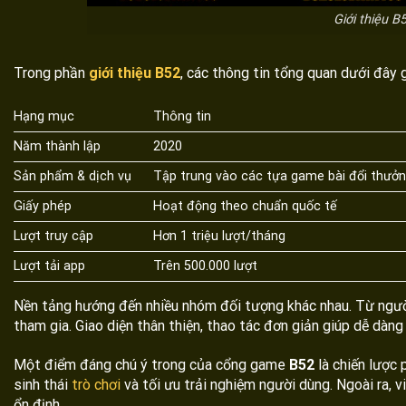
Giới thiệu 
Trong phần
giới thiệu B52
, các thông tin tổng quan dưới đây 
Hạng mục
Thông tin
Năm thành lập
2020
Sản phẩm & dịch vụ
Tập trung vào các tựa game bài đổi thưởng
Giấy phép
Hoạt động theo chuẩn quốc tế
Lượt truy cập
Hơn 1 triệu lượt/tháng
Lượt tải app
Trên 500.000 lượt
Nền tảng hướng đến nhiều nhóm đối tượng khác nhau. Từ người 
tham gia. Giao diện thân thiện, thao tác đơn giản giúp dễ dàn
Một điểm đáng chú ý trong
của cổng game
B52
là chiến lược 
sinh thái
trò chơi
và tối ưu trải nghiệm người dùng. Ngoài ra, 
ổn định.