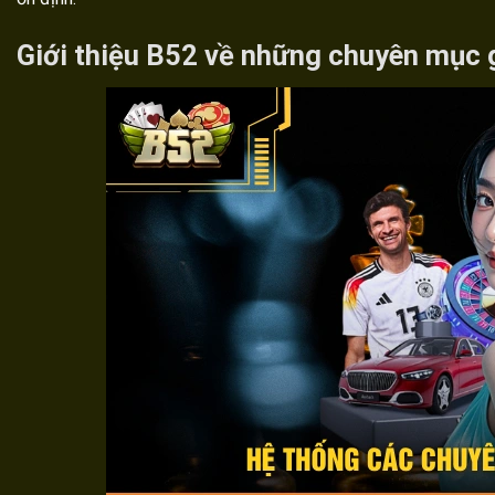
Giới thiệu B52 về những chuyên mục 