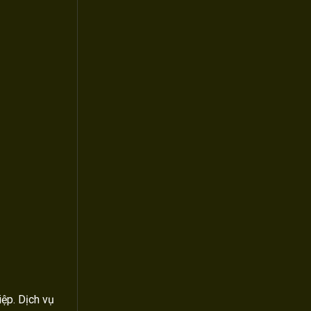
iệp. Dịch vụ