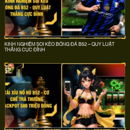
KINH NGHIỆM SOI KÈO BÓNG ĐÁ B52 – QUY LUẬT
THẮNG CỰC ĐỈNH