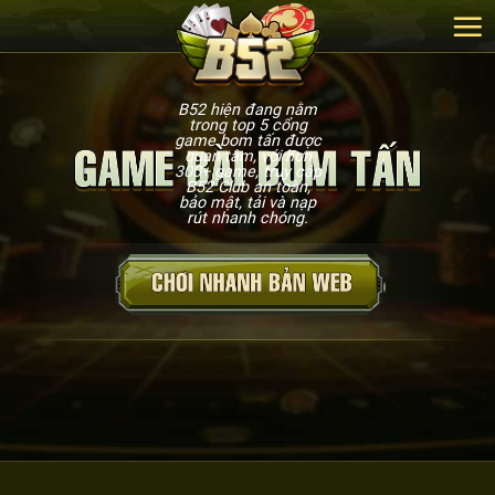
B52 hiện đang nằm
trong top 5 cổng
game bom tấn được
quan tâm, với hơn
300+ game, truy cập
B52 Club an toàn,
bảo mật, tải và nạp
rút nhanh chóng.