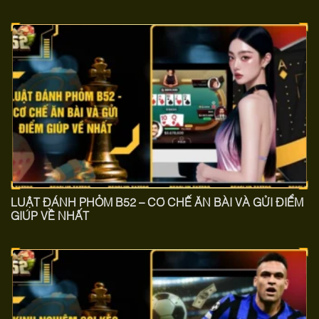
LUẬT ĐÁNH PHỎM B52 – CƠ CHẾ ĂN BÀI VÀ GỬI ĐIỂM
GIÚP VỀ NHẤT