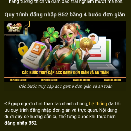
năng tương thích và đảm bảo trải nghiệm mượt mà hơn.
Quy trình đăng nhập B52 bằng 4 bước đơn giản
Các bước truy cập acc game đơn giản và an toàn
Để giúp người chơi thao tác nhanh chóng,
hệ thống
đã tối
ưu quy trình đăng nhập đơn giản và trực quan. Nội dung
dưới đây sẽ hướng dẫn cụ thể từng bước khi thực hiện
đăng nhập B52
.