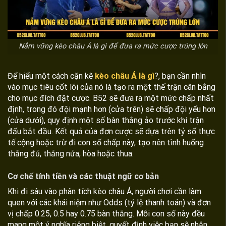
Nắm vững kèo châu Á là gì để đưa ra mức cược trúng lớn
Để hiểu một cách cặn kẽ
kèo châu Á là gì
?
, bạn cần nhìn
vào mục tiêu cốt lõi của nó là tạo ra một thế trận cân bằng
cho mục đích đặt cược. B52 sẽ đưa ra một mức chấp nhất
định, trong đó đội mạnh hơn (cửa trên) sẽ chấp đội yếu hơn
(cửa dưới), quy định một số bàn thắng ảo trước khi trận
đấu bắt đầu. Kết quả của đơn cược sẽ dựa trên tỷ số thực
tế cộng hoặc trừ đi con số chấp này, tạo nên tình huống
thắng đủ, thắng nửa, hòa hoặc thua.
Cơ chế tính tiền và các thuật ngữ cơ bản
Khi đi sâu vào phân tích kèo châu Á, người chơi cần làm
quen với các khái niệm như Odds (tỷ lệ thanh toán) và đơn
vị chấp 0.25, 0.5 hay 0.75 bàn thắng. Mỗi con số này đều
mang một ý nghĩa riêng biệt, quyết định việc bạn sẽ nhận