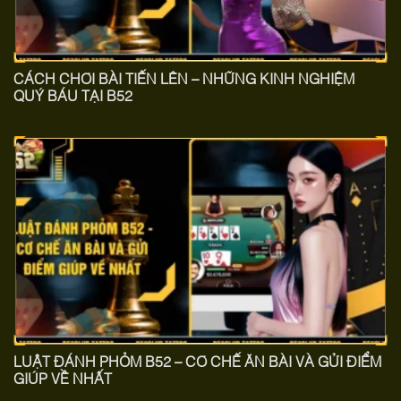
CÁCH CHƠI BÀI TIẾN LÊN​ – NHỮNG KINH NGHIỆM
QUÝ BÁU TẠI B52
LUẬT ĐÁNH PHỎM B52 – CƠ CHẾ ĂN BÀI VÀ GỬI ĐIỂM
GIÚP VỀ NHẤT