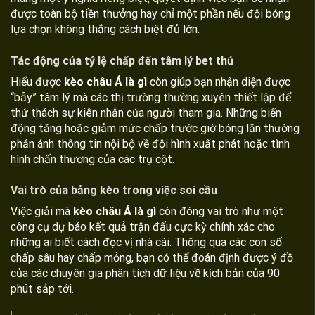
được toàn bộ tiền thưởng hay chỉ một phần nếu đội bóng
lựa chọn không thắng cách biệt đủ lớn.
Tác động của tỷ lệ chấp đến tâm lý bet thủ
Hiểu được
kèo châu Á là gì
còn giúp bạn nhận diện được
“bẫy” tâm lý mà các thị trường thường xuyên thiết lập để
thử thách sự kiên nhẫn của người tham gia. Những biến
động tăng hoặc giảm mức chấp trước giờ bóng lăn thường
phản ánh thông tin nội bộ về đội hình xuất phát hoặc tình
hình chấn thương của các trụ cột.
Vai trò của bảng kèo trong việc soi cầu
Việc giải mã
kèo châu Á là gì
còn đóng vai trò như một
công cụ dự báo kết quả trận đấu cực kỳ chính xác cho
những ai biết cách đọc vị nhà cái. Thông qua các con số
chấp sâu hay chấp mỏng, bạn có thể đoán định được ý đồ
của các chuyên gia phân tích dữ liệu về kịch bản của 90
phút sắp tới.