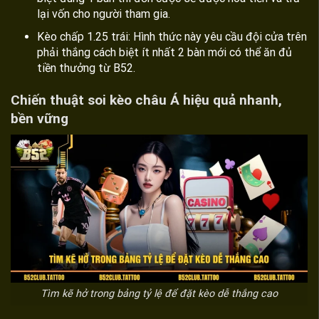
lại vốn cho người tham gia.
Kèo chấp 1.25 trái: Hình thức này yêu cầu đội cửa trên
phải thắng cách biệt ít nhất 2 bàn mới có thể ăn đủ
tiền thưởng từ B52.
Chiến thuật soi kèo châu Á hiệu quả nhanh,
bền vững
Tìm kẽ hở trong bảng tỷ lệ để đặt kèo dễ thắng cao