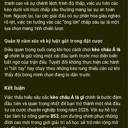
tranh cao và sự chênh lệch trình độ thấp, việc ưu tiên các
kèo dưới với mức chấp sâu thường mang lại sự an toàn
hơn. Ngược lại, tại các giải đấu có sự phân hóa giàu nghèo
rõ rệt, việc tin tưởng vào các “ông lớn” chấp sâu lại là một
lựa chọn mang tính chiến lược.
Quản lý cảm xúc và kỷ luật gắt trong đặt cược
Điều quan trọng cuối cùng khi học cách chơi
kèo châu Á là
gì
chính là giữ vững một cái đầu lạnh trước mọi diễn biến
bất ngờ của trận đấu. Tuyệt đối không thực hiện các hành
vi “tất tay” hay chạy theo những kèo rung thiếu căn cứ khi
thấy đội bóng mình chọn đang bị dẫn trước.
Kết luận
Việc thấu hiểu sâu sắc
kèo châu Á là gì
chính là bước đệm
đầu tiên và quan trọng nhất để bạn trở thành một nhà đầu
tư cá cược chuyên nghiệp trong năm 2026. Với sự hỗ trợ
tận tâm từ cổng game
B52
, con đường chinh phục những
đỉnh cao mới trong giới giải trí số học sẽ trở nên rộng mở