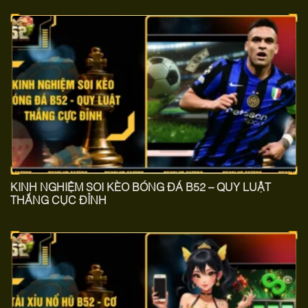
KINH NGHIỆM SOI KÈO BÓNG ĐÁ B52 – QUY LUẬT
THẮNG CỰC ĐỈNH