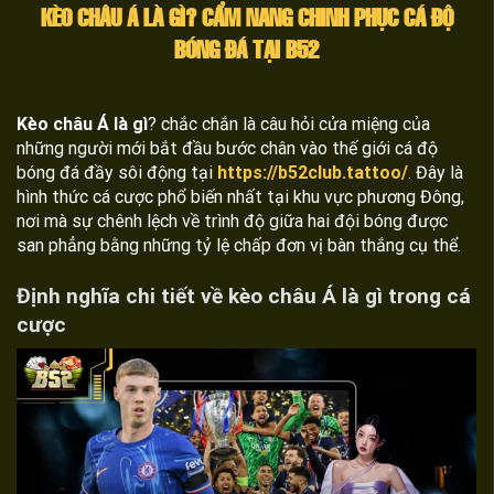
KÈO CHÂU Á LÀ GÌ? CẨM NANG CHINH PHỤC CÁ ĐỘ
BÓNG ĐÁ TẠI B52
Kèo châu Á là gì
?
chắc chắn là câu hỏi cửa miệng của
những người mới bắt đầu bước chân vào thế giới cá độ
bóng đá đầy sôi động tại
https://b52club.tattoo/
. Đây là
hình thức cá cược phổ biến nhất tại khu vực phương Đông,
nơi mà sự chênh lệch về trình độ giữa hai đội bóng được
san phẳng bằng những tỷ lệ chấp đơn vị bàn thắng cụ thể.
Định nghĩa chi tiết về kèo châu Á là gì trong cá
cược