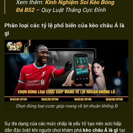
Xem thêm:
Kinh Nghiệm Soi Kèo Bóng
Đá B52
– Quy Luật Thắng Cực Đỉnh
Phân loại các tỷ lệ phổ biến của kèo châu Á là
gì
Chọn đúng loại cược giúp mang về lợi nhuận khổng lồ
Sự đa dạng của các mức chấp là yếu tố tạo nên sức hấp
dẫn đặc biệt khi người chơi khám phá
kèo châu Á là gì
tại