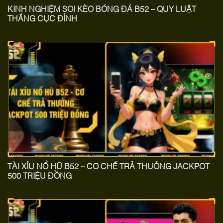
KINH NGHIỆM SOI KÈO BÓNG ĐÁ B52 – QUY LUẬT
THẮNG CỰC ĐỈNH
TÀI XỈU NỔ HŨ B52 – CƠ CHẾ TRẢ THƯỞNG JACKPOT
500 TRIỆU ĐỒNG