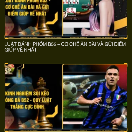
LUẬT ĐÁNH PHỎM B52 – CƠ CHẾ ĂN BÀI VÀ GỬI ĐIỂM
GIÚP VỀ NHẤT