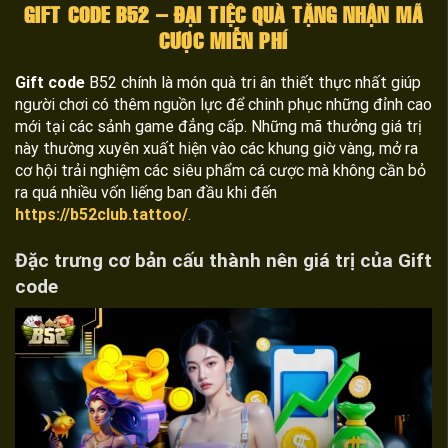
GIFT CODE B52 – ĐẠI TIỆC QUÀ TẶNG NHẬN MÃ
CƯỢC MIỄN PHÍ
Gift code
B52 chính là món quà tri ân thiết thực nhất giúp
người chơi có thêm nguồn lực để chinh phục những đỉnh cao
mới tại các sảnh game đẳng cấp. Những mã thưởng giá trị
này thường xuyên xuất hiện vào các khung giờ vàng, mở ra
cơ hội trải nghiệm các siêu phẩm cá cược mà không cần bỏ
ra quá nhiều vốn liếng ban đầu khi đến
https://b52club.tattoo/
.
Đặc trưng cơ bản cấu thành nên giá trị của Gift
code