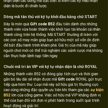
nhận diện các dòng mã đặc biệt đi kèm các ký hiệu nhận
diện là bước đi chiến lược.
Dòng mã tân thủ với ký tự khởi đầu bằng chữ START
Đây là món quà
Gift code B52
đầu tiên dành cho những
thành viên vừa hoàn thành việc khởi tạo tài khoản cá nhân
thành công trên hệ thống. Mã START thường đi kèm với
các con số may mắn giúp bạn sở hữu một số vốn ổn định
để bắt đầu hành trình khám phá. Giá trị của mã này giúp
người chơi mới có thể trải nghiệm các sảnh cược mà không
cần thực hiện lệnh nạp tiền ngay.
Chuỗi mã tri ân VIP với ký tự nhận diện là chữ ROYAL
Những thành viên B52 có đóng góp tích cực và thời gian
gắn bó lâu dài sẽ nhận được mã
Gift code
ROYAL gửi trực
tiếp qua hòm thư. Loại mã này sở hữu giá trị thưởng cực
cao cùng những đặc quyền ưu tiên khi tham gia các
sự kiện
B52
lớn của cổng game. Việc sở hữu mã VIP khẳng định vị
thế của bạn đối với đơn vị phát hành trong suốt quá trình
hoạt động và giải trí.