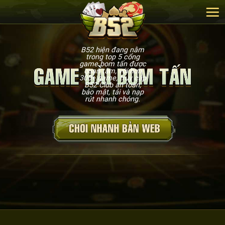
B52 hiện đang nằm
trong top 5 cổng
game bom tấn được
quan tâm, với hơn
300+ game, truy cập
B52 Club an toàn,
bảo mật, tải và nạp
rút nhanh chóng.