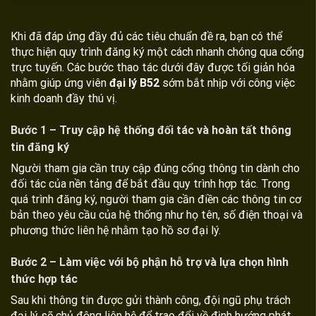
Khi đã đáp ứng đầy đủ các tiêu chuẩn đề ra, bạn có thể
thực hiện quy trình đăng ký một cách nhanh chóng qua cổng
trực tuyến. Các bước thao tác dưới đây được tối giản hóa
nhằm giúp ứng viên
đại lý B52
sớm bắt nhịp với công việc
kinh doanh đầy thú vị.
Bước 1 – Truy cập hệ thống đối tác và hoàn tất thông
tin đăng ký
Người tham gia cần truy cập đúng cổng thông tin dành cho
đối tác của nền tảng để bắt đầu quy trình hợp tác. Trong
quá trình đăng ký, người tham gia cần điền các thông tin cơ
bản theo yêu cầu của hệ thống như họ tên, số điện thoại và
phương thức liên hệ nhằm tạo hồ sơ đại lý.
Bước 2 – Làm việc với bộ phận hỗ trợ và lựa chọn hình
thức hợp tác
Sau khi thông tin được gửi thành công, đội ngũ phụ trách
đại lý sẽ chủ động liên hệ để trao đổi về định hướng phát