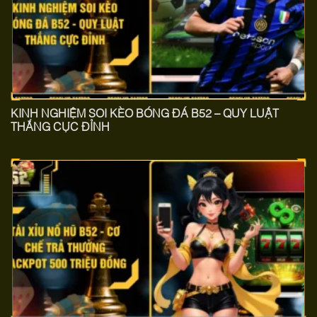
KINH NGHIỆM SOI KÈO BÓNG ĐÁ B52 – QUY LUẬT
THẮNG CỰC ĐỈNH