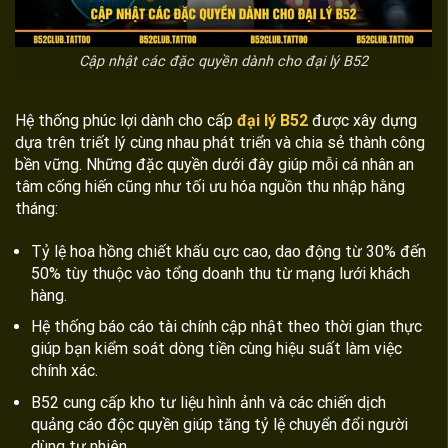
Cập nhật các đặc quyền dành cho đại lý B52
Hệ thống phúc lợi dành cho cấp
đại lý B52
được xây dựng
dựa trên triết lý cùng nhau phát triển và chia sẻ thành công
bền vững. Những đặc quyền dưới đây giúp mỗi cá nhân an
tâm cống hiến cũng như tối ưu hóa nguồn thu nhập hằng
tháng:
Tỷ lệ hoa hồng chiết khấu cực cao, dao động từ 30% đến
50% tùy thuộc vào tổng doanh thu từ mạng lưới khách
hàng.
Hệ thống báo cáo tài chính cập nhật theo thời gian thực
giúp bạn kiểm soát dòng tiền cùng hiệu suất làm việc
chính xác.
B52 cung cấp kho tư liệu hình ảnh và các chiến dịch
quảng cáo độc quyền giúp tăng tỷ lệ chuyển đổi người
dùng tự nhiên.