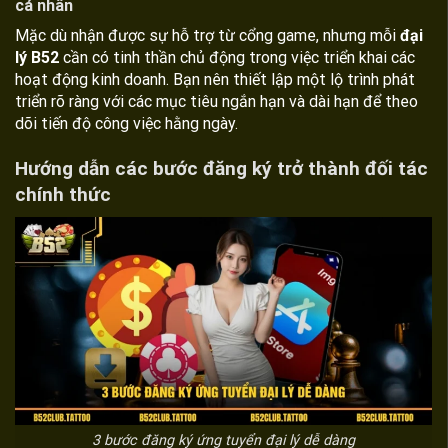
cá nhân
Mặc dù nhận được sự hỗ trợ từ cổng game, nhưng mỗi
đại
lý B52
cần có tinh thần chủ động trong việc triển khai các
hoạt động kinh doanh. Bạn nên thiết lập một lộ trình phát
triển rõ ràng với các mục tiêu ngắn hạn và dài hạn để theo
dõi tiến độ công việc hằng ngày.
Hướng dẫn các bước đăng ký trở thành đối tác
chính thức
3 bước đăng ký ứng tuyển đại lý dễ dàng