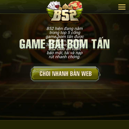
B52 hiện đang nằm
trong top 5 cổng
game bom tấn được
quan tâm, với hơn
300+ game, truy cập
B52 Club an toàn,
bảo mật, tải và nạp
rút nhanh chóng.