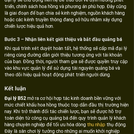
triển, chính sách hoa hồng và phương án phù hợp. Đây cũng
là giai đoạn để bạn chia sẻ kinh nghiệm, nguồn khách hàng
hoặc các kênh truyền thông đang sở hữu nhằm xây dựng
chiến lược hiệu quả hơn.
Bước 3 – Nhận liên kết giới thiệu và bắt đầu quảng bá
Khi quá trình xét duyệt hoàn tất, hệ thống sẽ cấp mã đại lý
riêng cùng đường dẫn giới thiệu tương ứng với tài khoản
của bạn. Đồng thời, người tham gia sẽ được quyền truy cập
vào khu vực quản lý để sử dụng tài nguyên quảng bá và
theo dõi hiệu quả hoạt động phát triển người dùng.
Kết luận
Đại lý B52
mở ra cơ hội hợp tác kinh doanh bền vững với
mức chiết khấu hoa hồng thuộc top dẫn đầu thị trường hiện
nay. Khi trở thành đối tác chiến lược, bạn sẽ được hỗ trợ
toàn diện từ công cụ quảng bá đến quy trình quản lý khách
hàng chuyên nghiệp để tối ưu hóa dòng
thu nhập
thụ động.
Đây là sân chơi lý tưởng cho những ai muốn khởi nghiệp